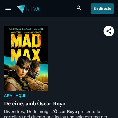
drag_handle
search
En directe
share
ARA I AQUÍ
De cine, amb Òscar Royo
Divendres, 15 de maig. L'
Òscar Royo
presenta la
cartellera del cinema que inclou una sola estrena per