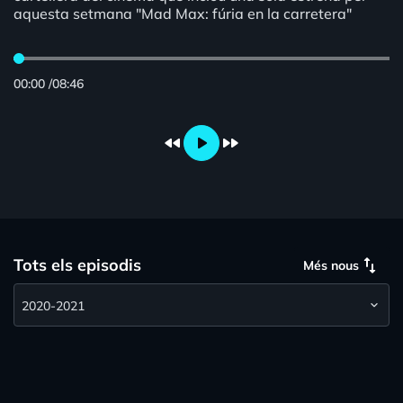
aquesta setmana "Mad Max: fúria en la carretera"
00:00
/
08:46
fast_rewind
play_arrow
fast_forward
swap_vert
Tots els episodis
Més nous