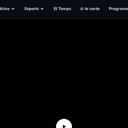
ícies
Esports
EI Temps
A la carta
Programa