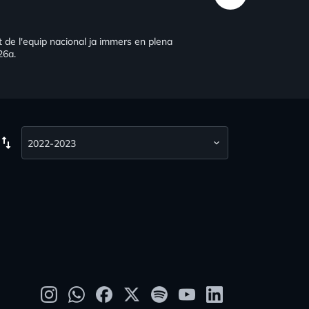
at de l'equip nacional ja immers en plena
26a.
wap_vert