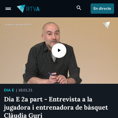
drag_handle
search
En directe
DIA E
|
18.01.21
Dia E 2a part - Entrevista a la
jugadora i entrenadora de bàsquet
Clàudia Guri