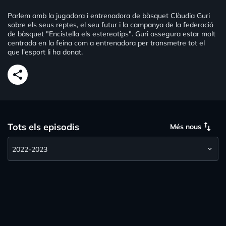
Parlem amb la jugadora i entrenadora de bàsquet Clàudia Guri
sobre els seus reptes, el seu futur i la campanya de la federació
de bàsquet "Encistella els estereotips". Guri assegura estar molt
centrada en la feina com a entrenadora per transmetre tot el
que l'esport li ha donat.
share
swap_vert
Tots els episodis
Més nous