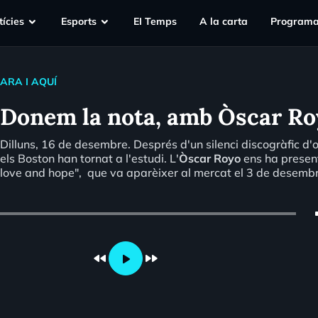
ícies
Esports
EI Temps
A la carta
Programa
ARA I AQUÍ
Donem la nota, amb Òscar Ro
Dilluns, 16 de desembre. Després d'un silenci discogràfic d'
els Boston han tornat a l'estudi. L'
Òscar Royo
ens ha present
love and hope", que va aparèixer al mercat el 3 de desembr
vo
fast_rewind
fast_forward
play_arrow