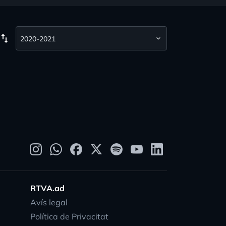
wap_vert
RTVA.ad
Avís legal
Política de Privacitat