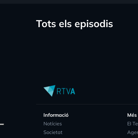
Tots els episodis
Informació
Més
Notícies
EI T
Societat
Age