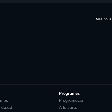
s
Més nous
Programes
emps
Programació
nda.ad
A la carta