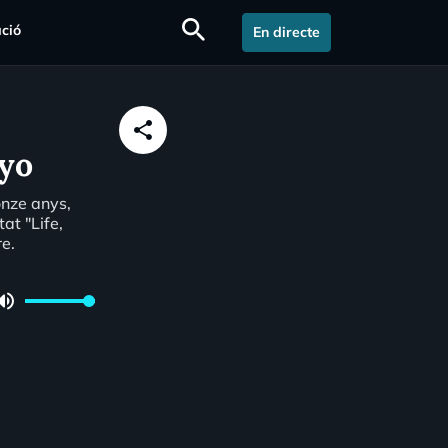
search
ció
En directe
share
yo
onze anys,
at "Life,
e.
lume_up