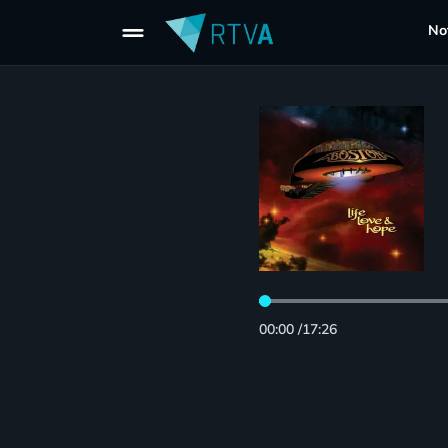
drag_handle
Not
00:00
/
17:26