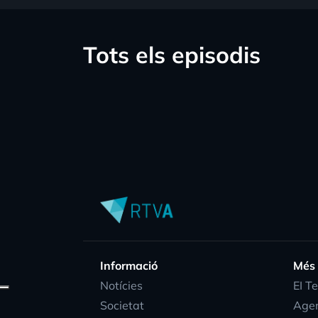
Tots els episodis
Informació
Més
Notícies
EI T
Societat
Age