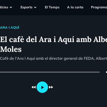
ícies
Esports
EI Temps
A la carta
Programa
ARA I AQUÍ
El cafè del Ara i Aquí amb Alb
Moles
Cafè de l'Ara I Aquí amb el director general de FEDA, Albert
vo
fast_rewind
fast_forward
play_arrow