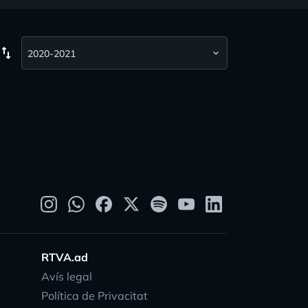
wap_vert
RTVA.ad
Avís legal
Política de Privacitat