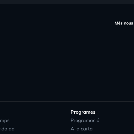
s
Més nous
Programes
emps
Programació
nda.ad
A la carta