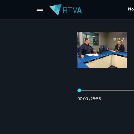
drag_handle
Not
00:00
/
25:56