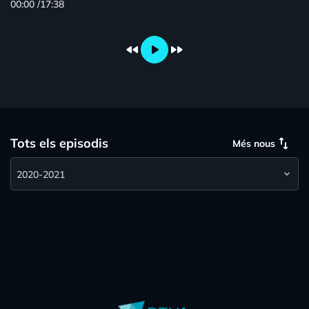
00:00
/
17:38
fast_rewind
play_arrow
fast_forward
swap_vert
Tots els episodis
Més nous