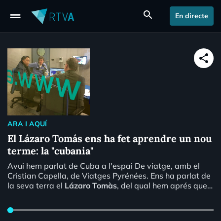
drag_handle
search
En directe
share
ARA I AQUÍ
El Lázaro Tomás ens ha fet aprendre un nou
terme: la "cubania"
Avui hem parlat de Cuba a l'espai De viatge, amb el
Cristian Capella, de Viatges Pyrénées. Ens ha parlat de
la seva terra el
Lázaro Tomàs
, del qual hem aprés que
descriu el terme "cubania". Ho trobareu al podcast.