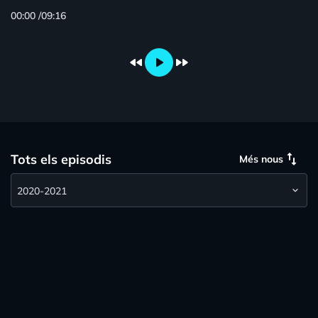
00:00
/
09:16
fast_rewind
play_arrow
fast_forward
swap_vert
Tots els episodis
Més nous