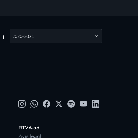
wap_vert
RTVA.ad
Avís legal