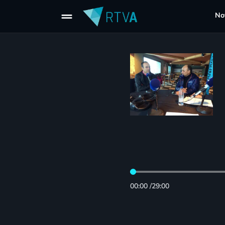
drag_handle
Not
00:00
/
29:00