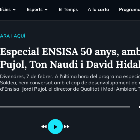
ícies
Esports
EI Temps
A la carta
Programa
ARA I AQUÍ
Especial ENSISA 50 anys, amb
Pujol, Ton Naudi i David Hida
Divendres, 7 de febrer. A l'última hora del programa especi
Soldeu, hem conversat amb el cap de desenvolupament de 
d'Ensisa,
Jordi Pujol
, el director de Qualitat i Medi Ambient,
el director de serveis corporatius,
David Hidalgo
. (A la imat
podcast, Jordi Oujol i Ton Naudí)
vo
fast_rewind
fast_forward
play_arrow