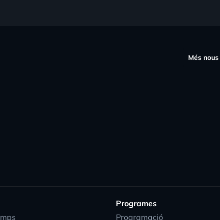
s
Més nous
Programes
emps
Programació