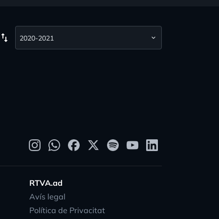
wap_vert
RTVA.ad
Avís legal
Política de Privacitat