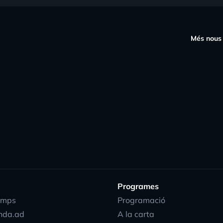
s
Més nous
Programes
emps
Programació
nda.ad
A la carta