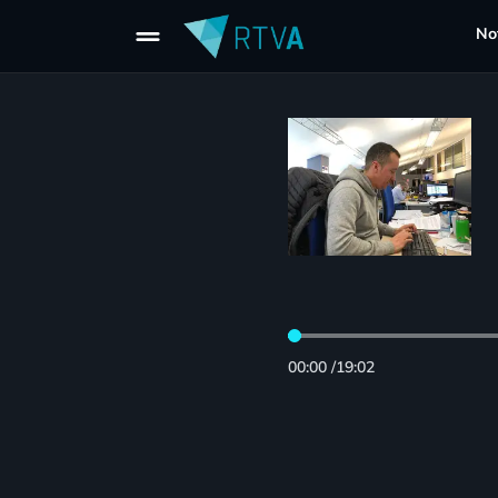
drag_handle
Not
00:00
/
19:02