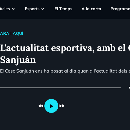
ícies
Esports
EI Temps
A la carta
Programa
ARA I AQUÍ
L'actualitat esportiva, amb el
Sanjuán
El Cesc Sanjuán ens ha posat al dia quan a l'actualitat dels 
vo
fast_rewind
fast_forward
play_arrow