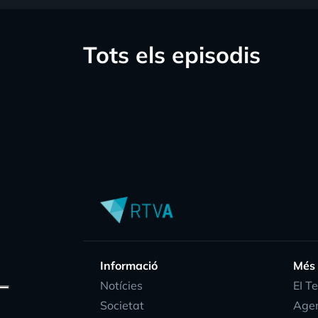
Tots els episodis
Informació
Més
Notícies
EI T
Societat
Age