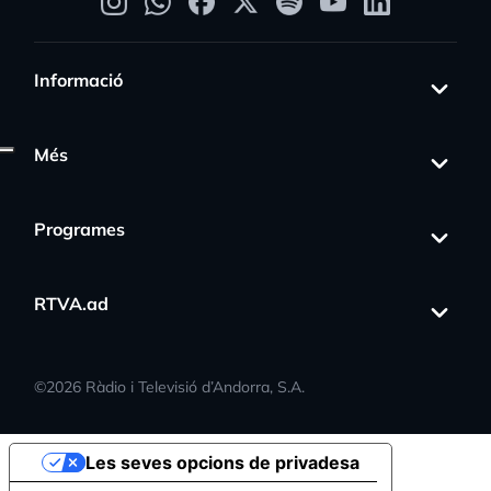
Informació
Més
Programes
RTVA.ad
©
2026
Ràdio i Televisió d’Andorra, S.A.
Les seves opcions de privadesa