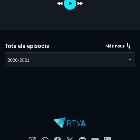
fast_rewind
play_arrow
fast_forward
swap_vert
Tots els episodis
Més nous