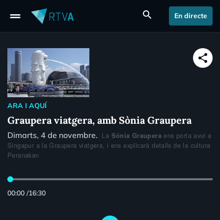
drag_handle
search
En directe
share
ARA I AQUÍ
Graupera viatgera, amb Sònia Graupera
Dimarts, 4 de novembre.
La
ens porta avui a
Sónia Graupera
Singapur a la Graupera viatgera, i ens explicarà detalls de la cultura
Peranakan
00:00
/
16:30