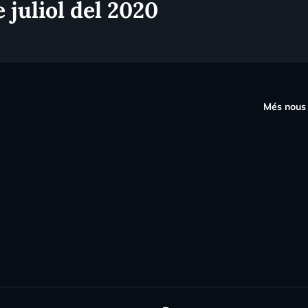
 juliol del 2020
s
Més nous