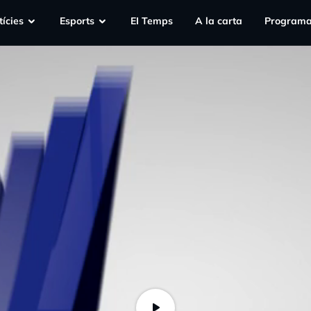
ícies
Esports
EI Temps
A la carta
Programa