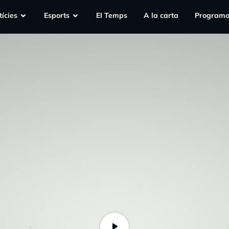
ícies
Esports
EI Temps
A la carta
Programa