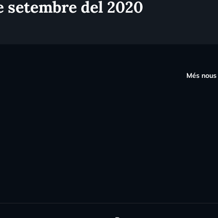
e setembre del 2020
s
Més nous