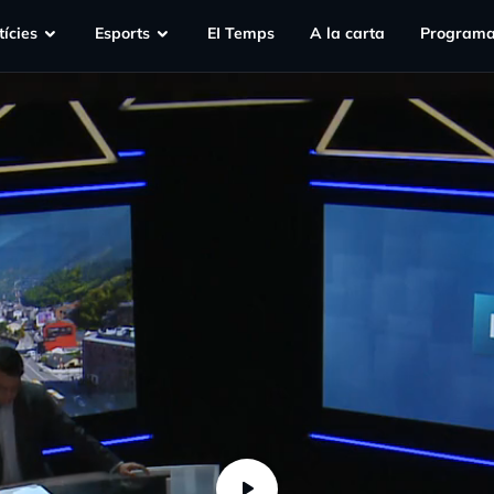
ícies
Esports
EI Temps
A la carta
Programa