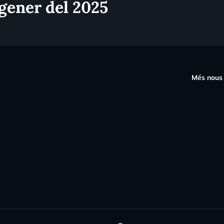
gener del 2025
s
Més nous