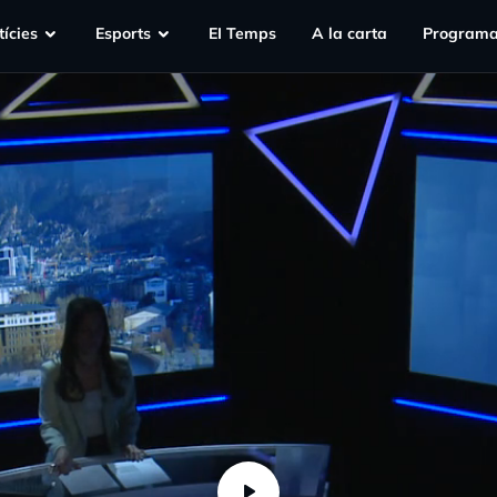
ícies
Esports
EI Temps
A la carta
Programa