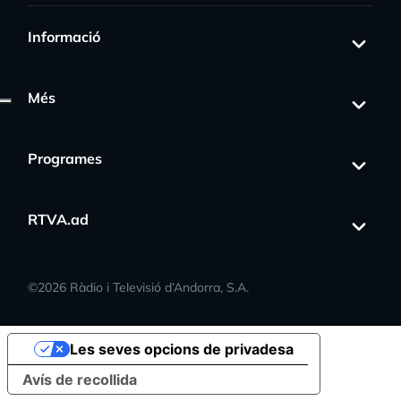
Informació
Més
Programes
RTVA.ad
©
2026
Ràdio i Televisió d’Andorra, S.A.
Les seves opcions de privadesa
Avís de recollida