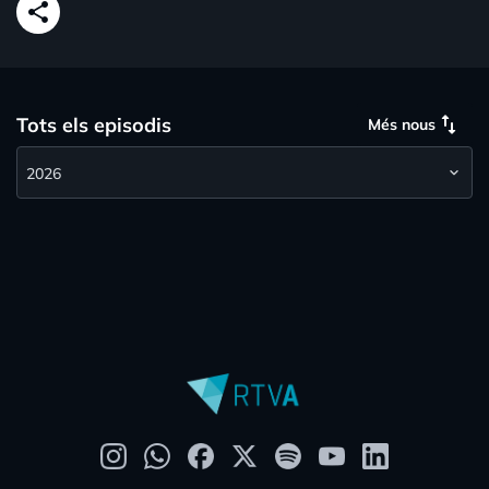
share
swap_vert
Tots els episodis
Més nous