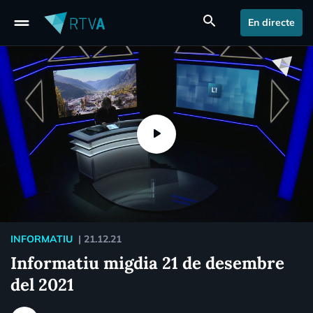
drag_handle
search
En directe
INFORMATIU
|
21.12.21
Informatiu migdia 21 de desembre
del 2021