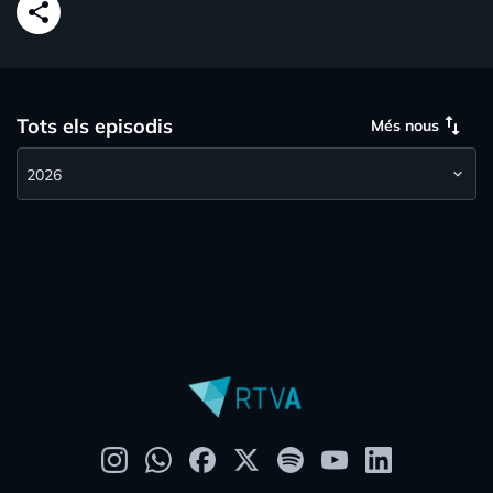
share
swap_vert
Tots els episodis
Més nous