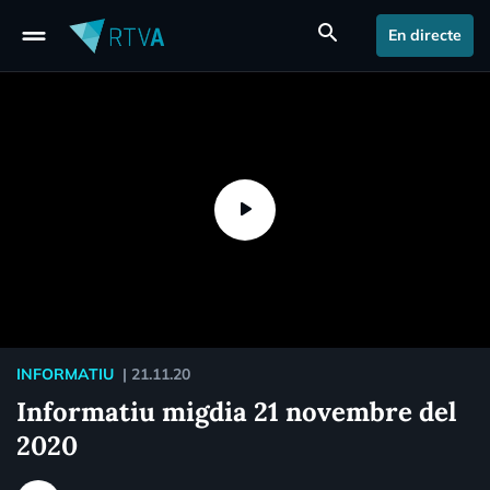
drag_handle
search
En directe
INFORMATIU
|
21.11.20
Informatiu migdia 21 novembre del
2020