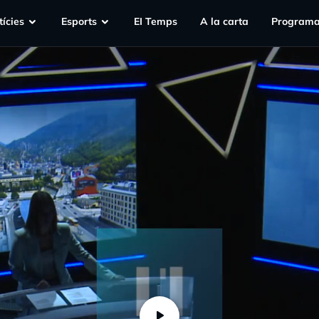
ícies
Esports
EI Temps
A la carta
Programa