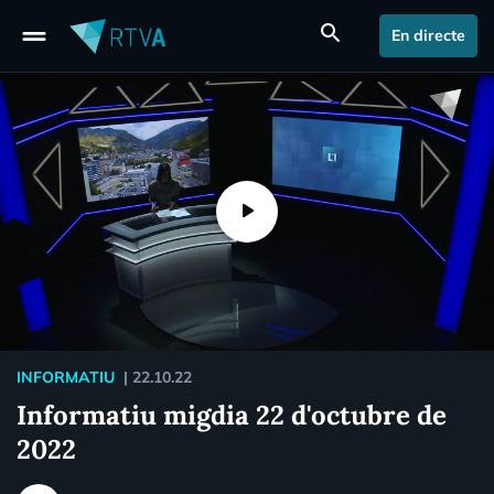
drag_handle
search
En directe
INFORMATIU
|
22.10.22
Informatiu migdia 22 d'octubre de
2022