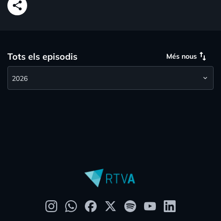
share
swap_vert
Tots els episodis
Més nous