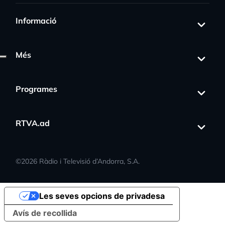
Informació
Més
Programes
RTVA.ad
©
2026
Ràdio i Televisió d’Andorra, S.A.
Les seves opcions de privadesa
Avís de recollida