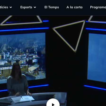
ícies
Esports
EI Temps
A la carta
Programa