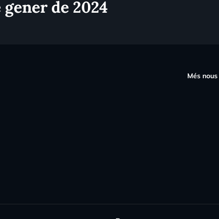
e gener de 2024
s
Més nous