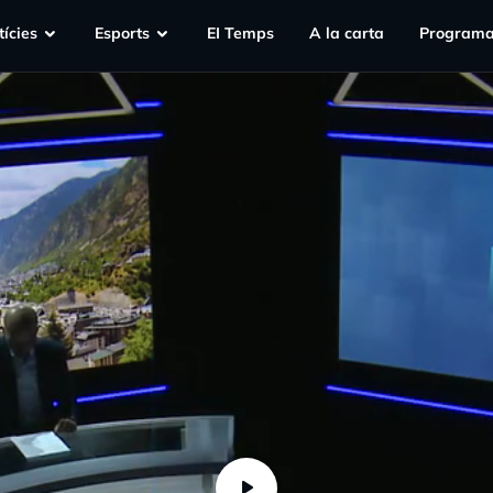
ícies
Esports
EI Temps
A la carta
Programa