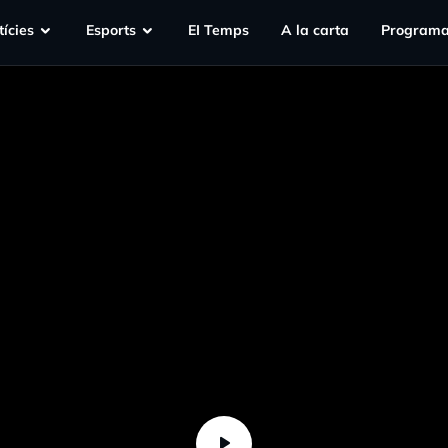
ícies
Esports
EI Temps
A la carta
Programa