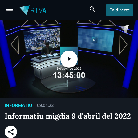
drag_handle
search
En directe
INFORMATIU
|
09.04.22
Informatiu migdia 9 d'abril del 2022
share