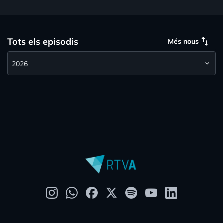
swap_vert
Tots els episodis
Més nous