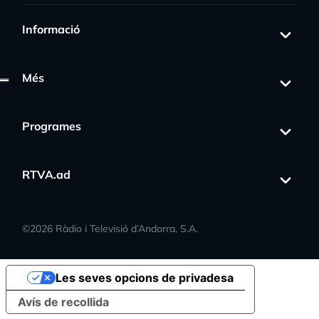
Informació
Més
Programes
RTVA.ad
©
2026
Ràdio i Televisió d’Andorra, S.A.
Les seves opcions de privadesa
Avís de recollida