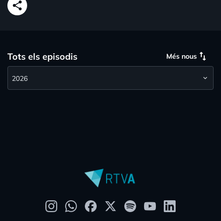
share
swap_vert
Tots els episodis
Més nous