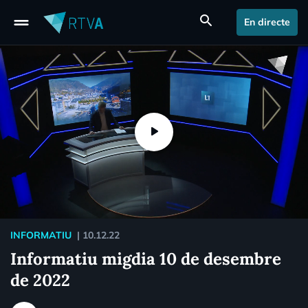
drag_handle
search
En directe
INFORMATIU
|
10.12.22
Informatiu migdia 10 de desembre
de 2022