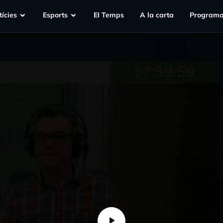
ícies
Esports
EI Temps
A la carta
Programa