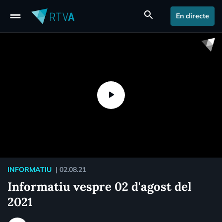
drag_handle
search
En directe
INFORMATIU
|
02.08.21
Informatiu vespre 02 d'agost del
2021