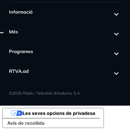
Informació
Més
Programes
RTVA.ad
©
2026
Ràdio i Televisió d’Andorra, S.A.
Les seves opcions de privadesa
Avís de recollida