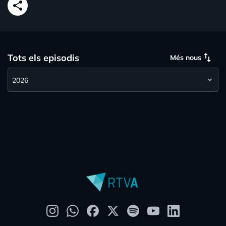
share
swap_vert
Tots els episodis
Més nous