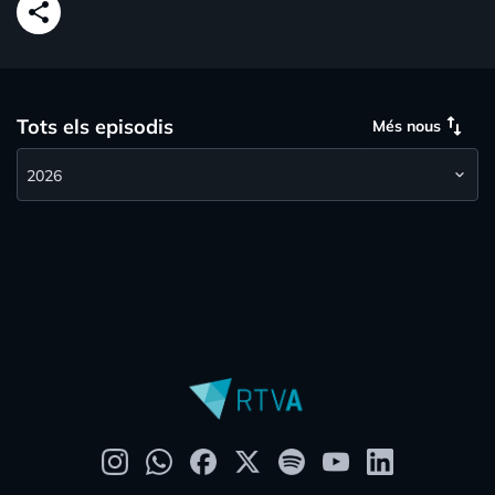
share
swap_vert
Tots els episodis
Més nous