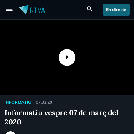
drag_handle
search
En directe
INFORMATIU
|
07.03.20
Informatiu vespre 07 de març del
2020