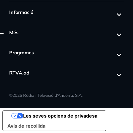
Informació
Més
Programes
RTVA.ad
©
2026
Ràdio i Televisió d’Andorra, S.A.
Les seves opcions de privadesa
Avís de recollida