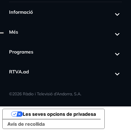
Informació
Més
Programes
RTVA.ad
©
2026
Ràdio i Televisió d’Andorra, S.A.
Les seves opcions de privadesa
Avís de recollida