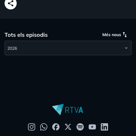
share
swap_vert
Tots els episodis
Més nous