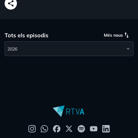
share
swap_vert
Tots els episodis
Més nous