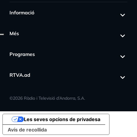
Informació
Més
Programes
RTVA.ad
©
2026
Ràdio i Televisió d’Andorra, S.A.
Les seves opcions de privadesa
Avís de recollida