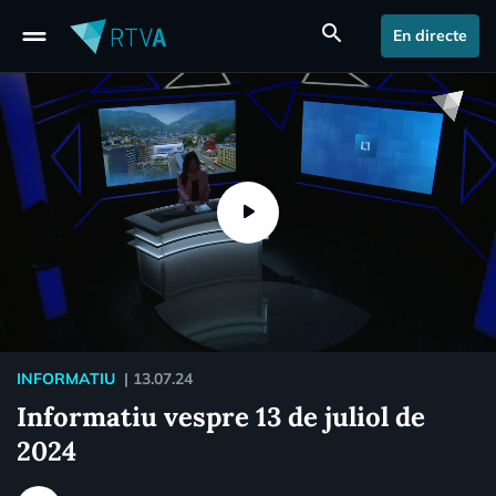
drag_handle
search
En directe
INFORMATIU
|
13.07.24
Informatiu vespre 13 de juliol de
2024