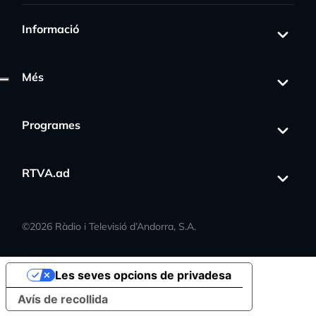
Informació
Més
Programes
RTVA.ad
©
2026
Ràdio i Televisió d’Andorra, S.A.
Les seves opcions de privadesa
Avís de recollida