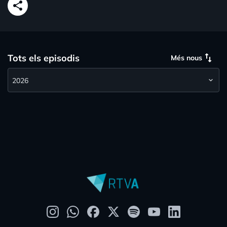
share
swap_vert
Tots els episodis
Més nous