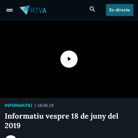
drag_handle
search
En directe
INFORMATIU
|
18.06.19
Informatiu vespre 18 de juny del
2019