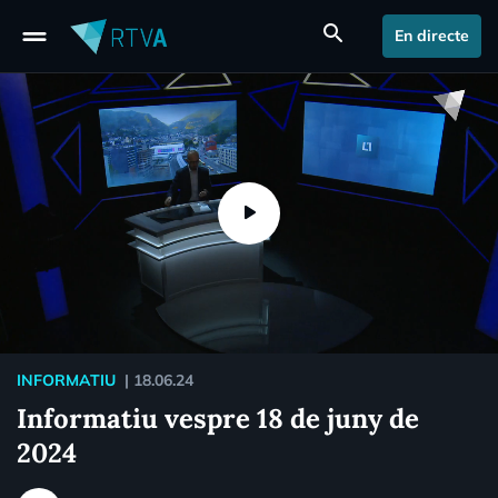
drag_handle
search
En directe
INFORMATIU
|
18.06.24
Informatiu vespre 18 de juny de
2024