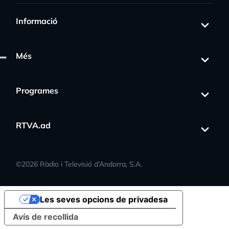
Informació
Més
Programes
RTVA.ad
©
2026
Ràdio i Televisió d’Andorra, S.A.
Les seves opcions de privadesa
Avís de recollida