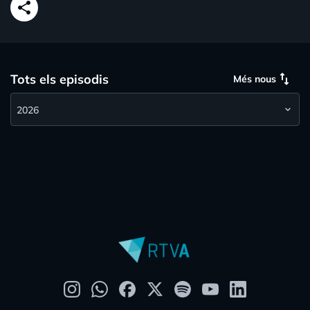
share
swap_vert
Tots els episodis
Més nous