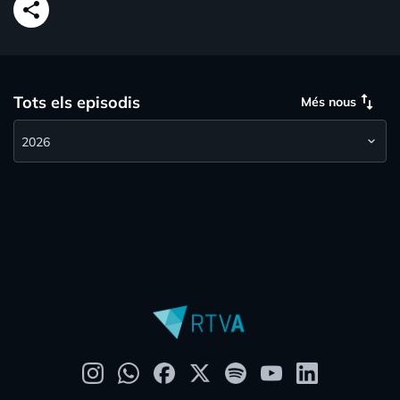
share
swap_vert
Tots els episodis
Més nous