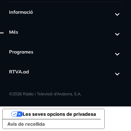
Informació
Més
Programes
RTVA.ad
©
2026
Ràdio i Televisió d’Andorra, S.A.
Les seves opcions de privadesa
Avís de recollida