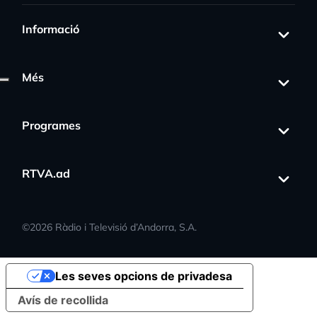
Informació
Més
Programes
RTVA.ad
©
2026
Ràdio i Televisió d’Andorra, S.A.
Les seves opcions de privadesa
Avís de recollida