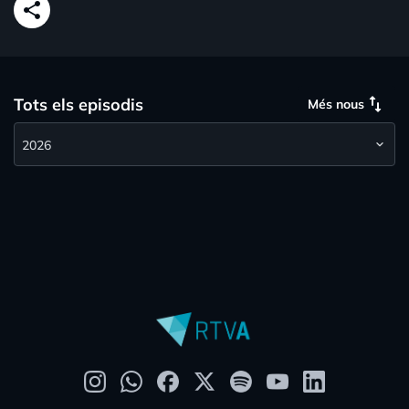
share
swap_vert
Tots els episodis
Més nous