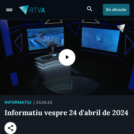
drag_handle
search
En directe
INFORMATIU
|
24.04.24
Informatiu vespre 24 d'abril de 2024
share