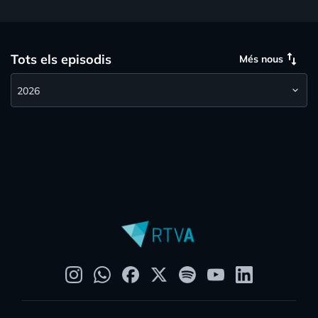
swap_vert
Tots els episodis
Més nous