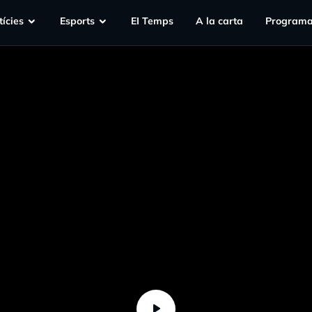
ícies
Esports
EI Temps
A la carta
Programa