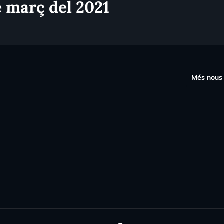
e març del 2021
s
Més nous