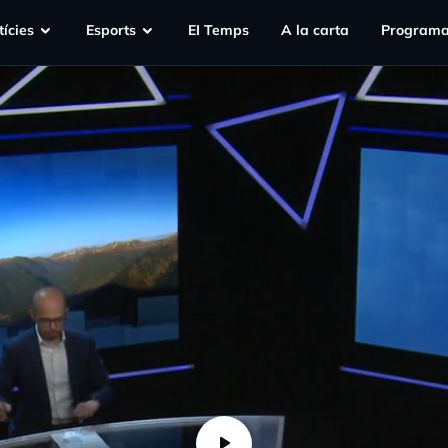
ícies
Esports
EI Temps
A la carta
Programa