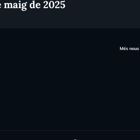
e maig de 2025
s
Més nous