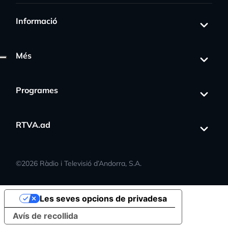
Informació
Més
Programes
RTVA.ad
©
2026
Ràdio i Televisió d’Andorra, S.A.
Les seves opcions de privadesa
Avís de recollida