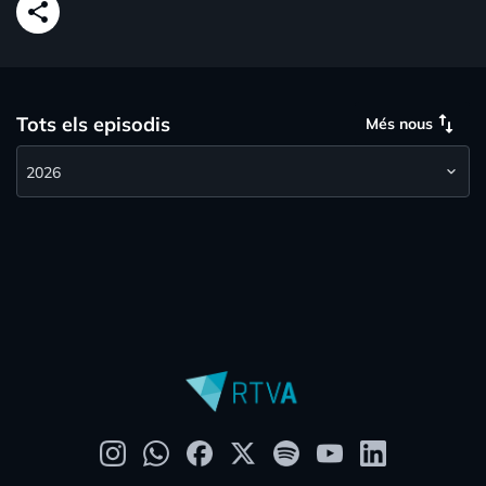
share
swap_vert
Tots els episodis
Més nous