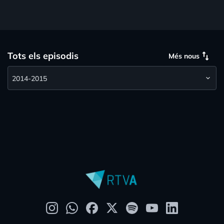
swap_vert
Tots els episodis
Més nous