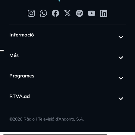
Informació
Més
Programes
RTVA.ad
©
2026
Ràdio i Televisió d’Andorra, S.A.