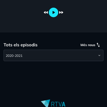
fast_rewind
play_arrow
fast_forward
swap_vert
Tots els episodis
Més nous