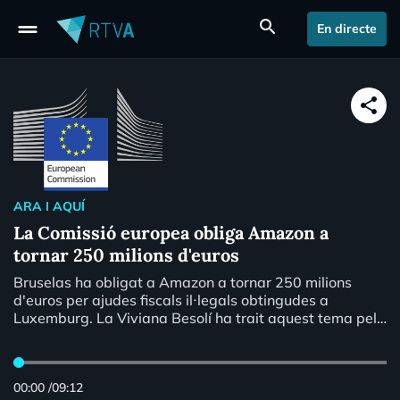
drag_handle
search
En directe
share
ARA I AQUÍ
La Comissió europea obliga Amazon a
tornar 250 milions d'euros
Bruselas ha obligat a Amazon a tornar 250 milions
d'euros per ajudes fiscals il·legals obtingudes a
Luxemburg. La Viviana Besolí ha trait aquest tema pel
seu Apunt.
00:00
/
09:12