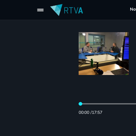
drag_handle
Not
00:00
/
17:57