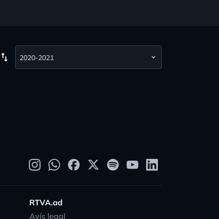
wap_vert
RTVA.ad
Avís legal