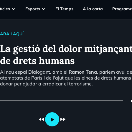
ícies
Esports
EI Temps
A la carta
Programa
ARA I AQUÍ
La gestió del dolor mitjançan
de drets humans
Al nou espai Dialogant, amb el
Ramon Tena
, parlem avui de
atemptats de París i de l'ajut que les eines de drets human
donar per ajudar a erradicar el terrorisme.
vo
fast_rewind
fast_forward
play_arrow