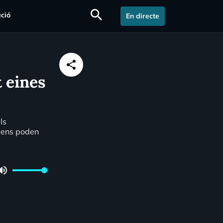
search
ció
En directe
share
t eines
ls
s ens poden
lume_up