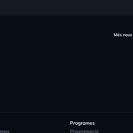
s
Més nous
Programes
emps
Programació