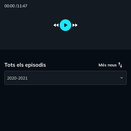
00:00
/
11:47
fast_rewind
play_arrow
fast_forward
swap_vert
Tots els episodis
Més nous