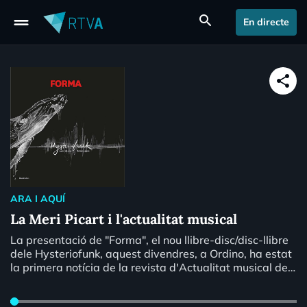
drag_handle
search
En directe
share
ARA I AQUÍ
La Meri Picart i l'actualitat musical
La presentació de "Forma", el nou llibre-disc/disc-llibre
dele Hysteriofunk, aquest divendres, a Ordino, ha estat
la primera notícia de la revista d'Actualitat musical de
la
Meri Picart
.