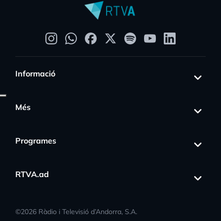
Informació
Més
Programes
RTVA.ad
©
2026
Ràdio i Televisió d’Andorra, S.A.