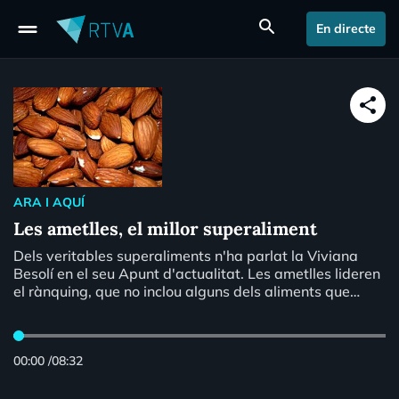
drag_handle
search
En directe
share
ARA I AQUÍ
Les ametlles, el millor superaliment
Dels veritables superaliments n'ha parlat la Viviana
Besolí en el seu Apunt d'actualitat. Les ametlles lideren
el rànquing, que no inclou alguns dels aliments que
consideravem dins aquesta categoria.
00:00
/
08:32