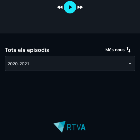
fast_rewind
play_arrow
fast_forward
swap_vert
Tots els episodis
Més nous