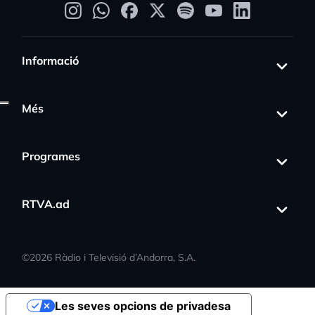
Informació
Més
Programes
RTVA.ad
©
2026
Ràdio i Televisió d’Andorra, S.A.
Les seves opcions de privadesa