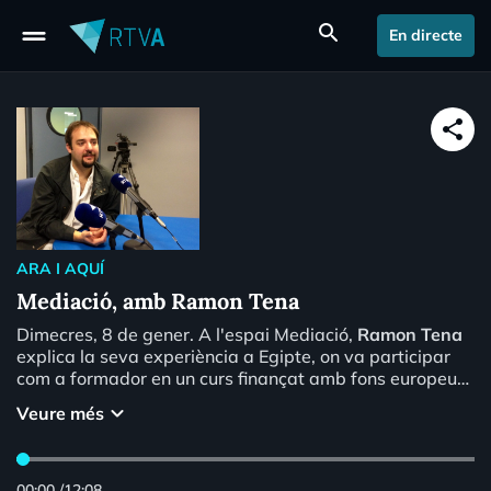
drag_handle
search
En directe
share
ARA I AQUÍ
Mediació, amb Ramon Tena
Dimecres, 8 de gener. A l'espai Mediació,
Ramon Tena
explica la seva experiència a Egipte, on va participar
com a formador en un curs finançat amb fons europeus,
sobre com explicar a la canalla els drets humans a
keyboard_arrow_down
Veure més
partir de contes, llegendes, jocs, tradicions, etc.
00:00
/
12:08