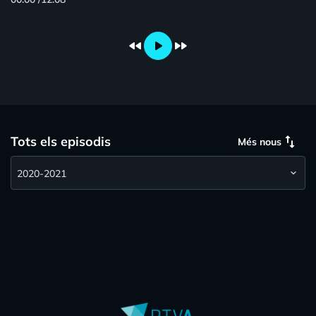
fast_rewind
play_arrow
fast_forward
swap_vert
Tots els episodis
Més nous