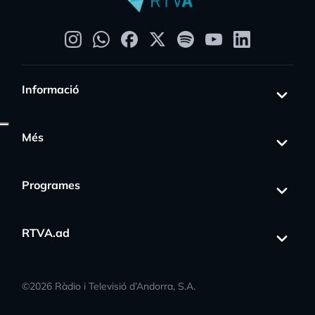
Informació
Més
Programes
RTVA.ad
©
2026
Ràdio i Televisió d’Andorra, S.A.