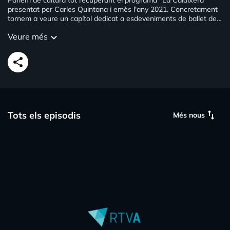
Parlem de cultura tot recuperant el programa "La Calaixera"
presentat per Carles Quintana i emès l'any 2021. Concretament
tornem a veure un capítol dedicat a esdeveniments de ballet de
gran nivell mundial, d'exposicions d'art, i que va comptar amb
Veure més
keyboard_arrow_down
l'actuació del cantautor Quim Sabaté.
share
swap_vert
Tots els episodis
Més nous