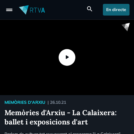
drag_handle
search
En directe
MEMÒRIES D'ARXIU
|
26.10.21
Memòries d'Arxiu - La Calaixera:
ballet i exposicions d'art