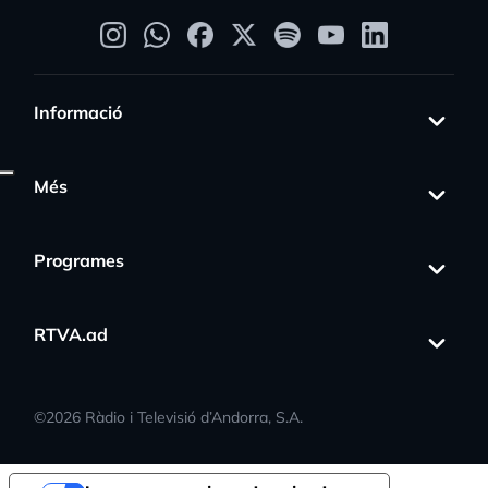
Informació
Més
Programes
RTVA.ad
©
2026
Ràdio i Televisió d’Andorra, S.A.