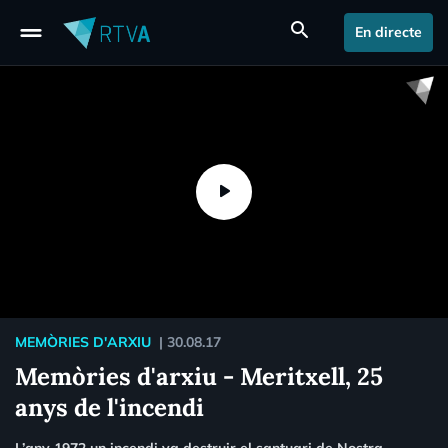
drag_handle
search
En directe
MEMÒRIES D'ARXIU
|
30.08.17
Memòries d'arxiu - Meritxell, 25
anys de l'incendi