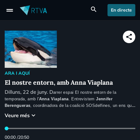
drag_handle
search
En directe
share
ARA I AQUÍ
El nostre entorn, amb Anna Viaplana
Dilluns, 22 de juny. D
arrer espai El nostre entorn de la
temporada, amb l'
Anna Viaplana
. Entrevistem
Jennifer
Berengueras
, coordinadora de la coalició SOSdelfines, un ens que
agrupa entitats de diferents països creada per exposar els
keyboard_arrow_down
Veure més
problemes dels dofins i orques en captivitat.
00:00
/
20:50