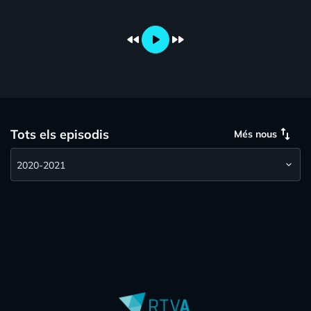
fast_rewind
play_arrow
fast_forward
swap_vert
Tots els episodis
Més nous