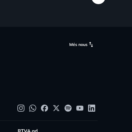
swap_vert
Més nous
RTVA.ad