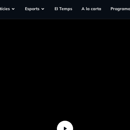
ícies
Esports
EI Temps
A la carta
Programa