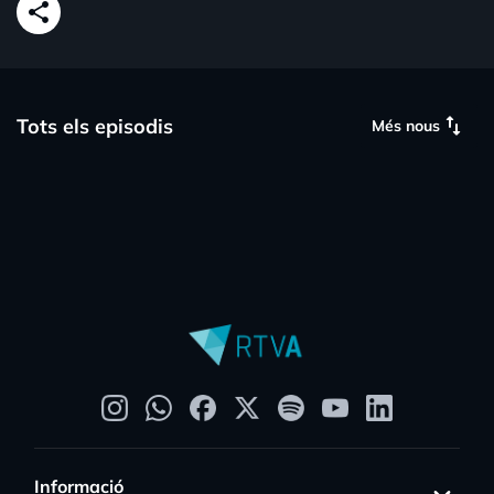
share
swap_vert
Tots els episodis
Més nous
Informació