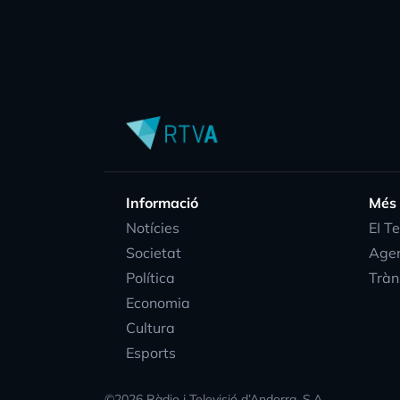
Informació
Més
Notícies
EI T
Societat
Age
Política
Tràn
Economia
Cultura
Esports
©
2026
Ràdio i Televisió d’Andorra, S.A.