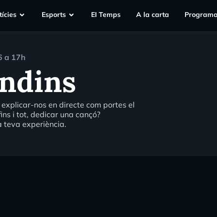
ícies
Esports
EI Temps
A la carta
Programa
6 a 17h
endins
explicar-nos en directe com portes el
fins i tot, dedicar una cançó?
a teva experiència.