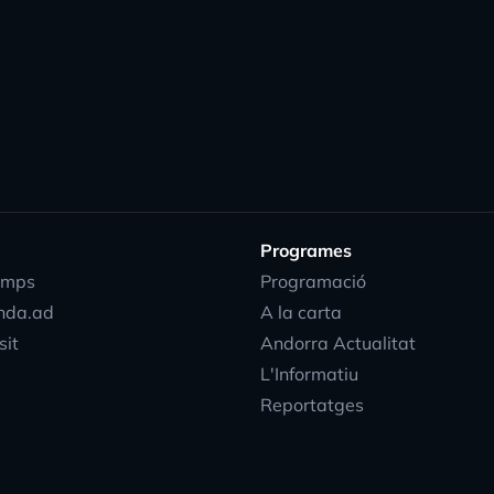
Programes
emps
Programació
nda.ad
A la carta
sit
Andorra Actualitat
L'Informatiu
Reportatges