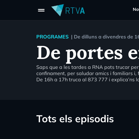
drag_handle
Not
PROGRAMES
|
De dilluns a divendres de 1
De portes 
Saps que a les tardes a RNA pots trucar per 
confinament, per saludar amics i familiars i, 
De 16h a 17h truca al 873 777 i explica’ns l
Tots els episodis