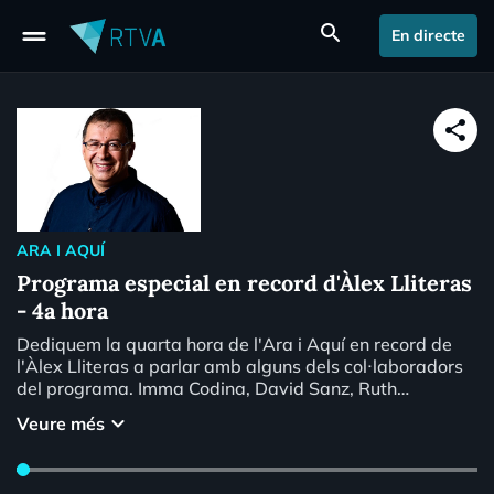
drag_handle
search
En directe
share
ARA I AQUÍ
Programa especial en record d'Àlex Lliteras
- 4a hora
Dediquem la quarta hora de l'Ara i Aquí en record de
l'Àlex Lliteras a parlar amb alguns dels col·laboradors
del programa. Imma Codina, David Sanz, Ruth
Casabella, Anna Riberaygua, Marc Pantebre, Teresa
keyboard_arrow_down
Veure més
Areny, Sònia Graupera, Pere Augé, Núria Prenafeta,
Ramon Tena i Albert Dorca posen en relleu el buit que
deixa, com era de bon conversador i comunicador, i per