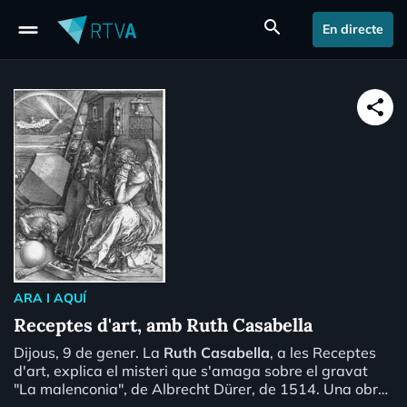
drag_handle
search
En directe
share
ARA I AQUÍ
Receptes d'art, amb Ruth Casabella
Dijous, 9 de gener. La
Ruth Casabella
, a les Receptes
d'art, explica el misteri que s'amaga sobre el gravat
"La malenconia", de Albrecht Dürer, de 1514. Una obre
sobre la qual s'han escrit milers de pàgines amb